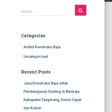
S
Search …
e
a
r
c
Categories
h
f
Artikel Konstruksi Baja
o
r
Uncategorized
:
Recent Posts
Jasa Konstruksi Baja untuk
Pembangunan Gudang di Balaraja
Kabupaten Tangerang, Solusi Cepat
dan Kokoh