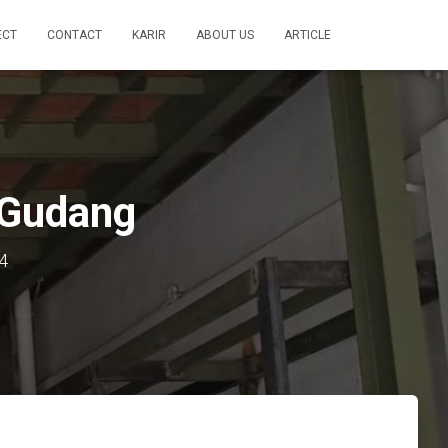
ECT
CONTACT
KARIR
ABOUT US
ARTICLE
 Gudang
4