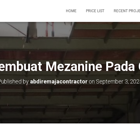
HOME
PRICE LIST
RECENT PROJ
embuat Mezanine Pada
Published by
abdiremajacontractor
on
September 3, 202