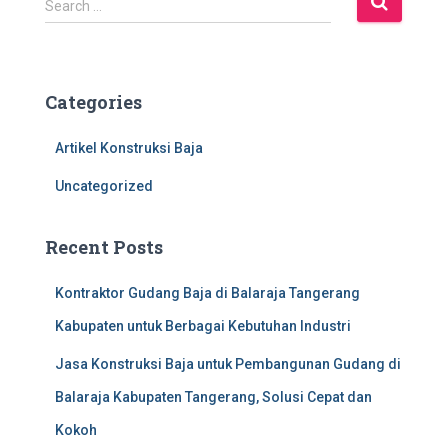
Search …
e
a
r
c
Categories
h
f
Artikel Konstruksi Baja
o
r
Uncategorized
:
Recent Posts
Kontraktor Gudang Baja di Balaraja Tangerang
Kabupaten untuk Berbagai Kebutuhan Industri
Jasa Konstruksi Baja untuk Pembangunan Gudang di
Balaraja Kabupaten Tangerang, Solusi Cepat dan
Kokoh