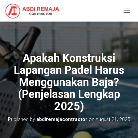
T
O
G
G
L
E
N
Apakah Konstruksi
A
V
Lapangan Padel Harus
I
G
Menggunakan Baja?
A
T
(Penjelasan Lengkap
I
O
2025)
N
Published by
abdiremajacontractor
on
August 21, 2025