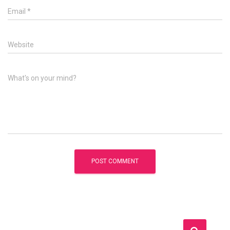
Email
*
Website
What's on your mind?
S