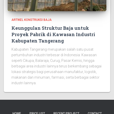
ARTIKEL KONSTRUKSI BAJA
Keunggulan Struktur Baja untuk
Proyek Pabrik di Kawasan Industri
Kabupaten Tangerang
Kabupaten Tangerang merupakan salah satu pusat
pertumbuhan industri terbesar di Indonesia. Kawasan
seperti Cikupa, Balaraja, Curug, Pasar Kemis, hingga
berbagai area industri lainnya terus berkembang sebagai
lokasi strategis bagi perusahaan manufaktur, logistik,
makanan dan minuman, farmasi, serta berbagai sektor
industri lainnya.
HOME
PRICE LIST
RECENT PROJECT
CONTACT