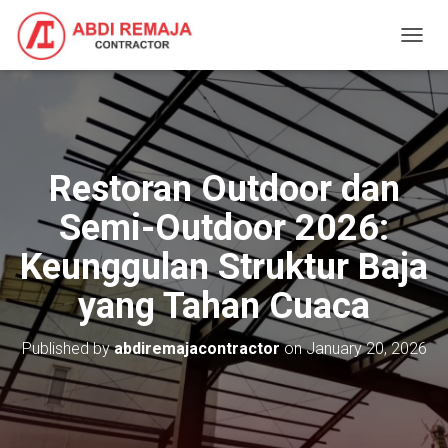
T
O
G
G
L
E
N
Restoran Outdoor dan
A
V
Semi-Outdoor 2026:
I
G
Keunggulan Struktur Baja
A
T
yang Tahan Cuaca
I
O
N
Published by
abdiremajacontractor
on
January 20, 2026