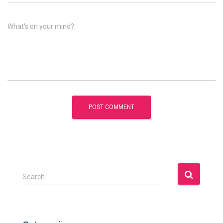
What's on your mind?
S
Search …
e
a
r
c