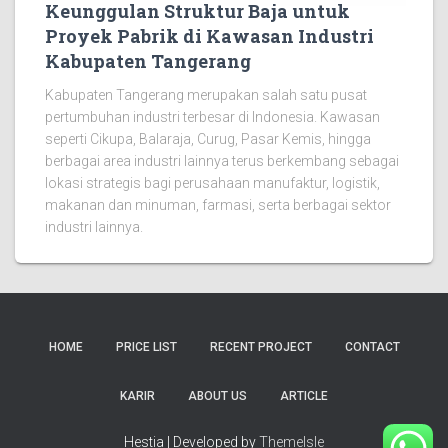
Keunggulan Struktur Baja untuk
Proyek Pabrik di Kawasan Industri
Kabupaten Tangerang
Kabupaten Tangerang merupakan salah satu pusat
pertumbuhan industri terbesar di Indonesia. Kawasan
seperti Cikupa, Balaraja, Curug, Pasar Kemis, hingga
berbagai area industri lainnya terus berkembang sebagai
lokasi strategis bagi perusahaan manufaktur, logistik,
makanan dan minuman, farmasi, serta berbagai sektor
industri lainnya.
HOME
PRICE LIST
RECENT PROJECT
CONTACT
KARIR
ABOUT US
ARTICLE
Hestia | Developed by
ThemeIsle