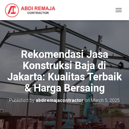
T
O
G
G
L
E
N
Rekomendasi Jasa
A
V
Konstruksi Baja di
I
G
Jakarta: Kualitas Terbaik
A
T
& Harga Bersaing
I
O
N
Published by
abdiremajacontractor
on
March 5, 2025