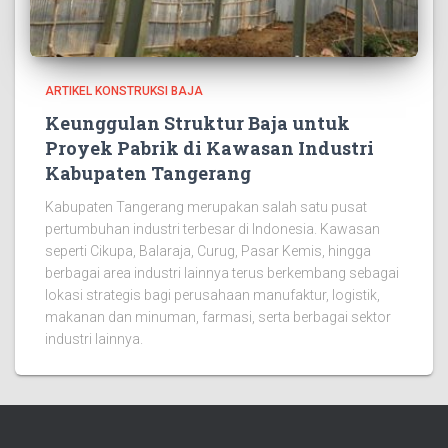
ARTIKEL KONSTRUKSI BAJA
Keunggulan Struktur Baja untuk
Proyek Pabrik di Kawasan Industri
Kabupaten Tangerang
Kabupaten Tangerang merupakan salah satu pusat
pertumbuhan industri terbesar di Indonesia. Kawasan
seperti Cikupa, Balaraja, Curug, Pasar Kemis, hingga
berbagai area industri lainnya terus berkembang sebagai
lokasi strategis bagi perusahaan manufaktur, logistik,
makanan dan minuman, farmasi, serta berbagai sektor
industri lainnya.