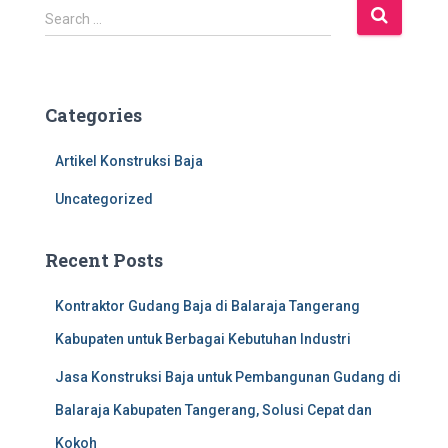
S
Search …
e
a
r
c
Categories
h
f
Artikel Konstruksi Baja
o
r
Uncategorized
:
Recent Posts
Kontraktor Gudang Baja di Balaraja Tangerang
Kabupaten untuk Berbagai Kebutuhan Industri
Jasa Konstruksi Baja untuk Pembangunan Gudang di
Balaraja Kabupaten Tangerang, Solusi Cepat dan
Kokoh