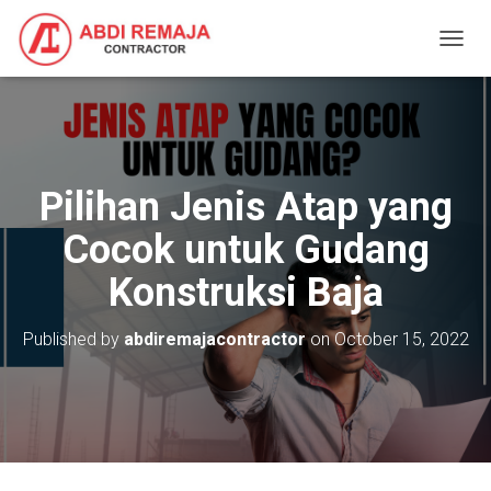
T
O
G
G
L
E
N
Pilihan Jenis Atap yang
A
V
Cocok untuk Gudang
I
G
Konstruksi Baja
A
T
I
Published by
abdiremajacontractor
on
October 15, 2022
O
N