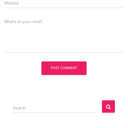
Website
What's on your mind?
S
Search …
e
a
r