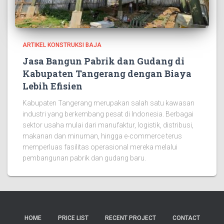
ARTIKEL KONSTRUKSI BAJA
Jasa Bangun Pabrik dan Gudang di
Kabupaten Tangerang dengan Biaya
Lebih Efisien
Kabupaten Tangerang merupakan salah satu kawasan
industri yang berkembang pesat di Indonesia. Berbagai
sektor usaha mulai dari manufaktur, logistik, distribusi,
makanan dan minuman, hingga e-commerce terus
memperluas fasilitas operasional mereka melalui
pembangunan pabrik dan gudang baru.
HOME
PRICE LIST
RECENT PROJECT
CONTACT