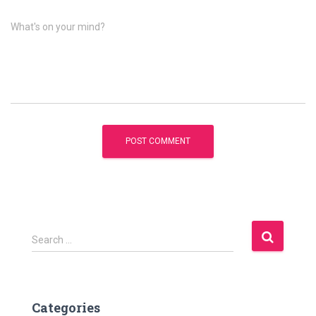
What's on your mind?
S
Search …
e
a
r
c
Categories
h