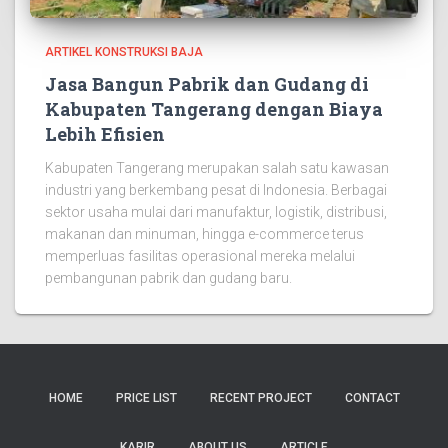
ARTIKEL KONSTRUKSI BAJA
Jasa Bangun Pabrik dan Gudang di
Kabupaten Tangerang dengan Biaya
Lebih Efisien
Kabupaten Tangerang merupakan salah satu kawasan
industri yang berkembang pesat di Indonesia. Berbagai
sektor usaha mulai dari manufaktur, logistik, distribusi,
makanan dan minuman, hingga e-commerce terus
memperluas fasilitas operasional mereka melalui
pembangunan pabrik dan gudang baru.
HOME
PRICE LIST
RECENT PROJECT
CONTACT
KARIR
ABOUT US
ARTICLE