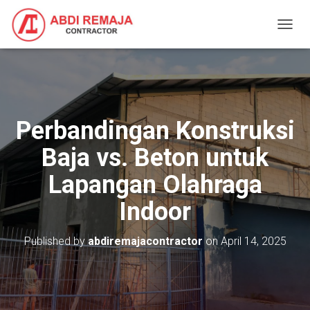
T
O
G
G
L
E
N
Perbandingan Konstruksi
A
V
Baja vs. Beton untuk
I
G
Lapangan Olahraga
A
T
Indoor
I
O
N
Published by
abdiremajacontractor
on
April 14, 2025