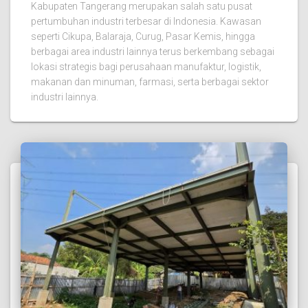
Kabupaten Tangerang merupakan salah satu pusat
pertumbuhan industri terbesar di Indonesia. Kawasan
seperti Cikupa, Balaraja, Curug, Pasar Kemis, hingga
berbagai area industri lainnya terus berkembang sebagai
lokasi strategis bagi perusahaan manufaktur, logistik,
makanan dan minuman, farmasi, serta berbagai sektor
industri lainnya.