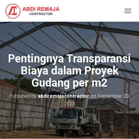
T
O
G
G
L
E
N
Pentingnya Transparansi
A
V
Biaya dalam Proyek
I
G
Gudang per m2
A
T
I
Published by
abdiremajacontractor
on
September 20,
O
2023
N