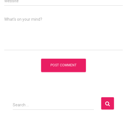
Website
What's on your mind?
S
Search …
e
a
r