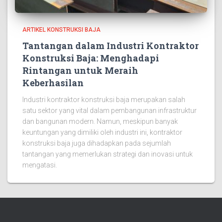
ARTIKEL KONSTRUKSI BAJA
Tantangan dalam Industri Kontraktor
Konstruksi Baja: Menghadapi
Rintangan untuk Meraih
Keberhasilan
Industri kontraktor konstruksi baja merupakan salah
satu sektor yang vital dalam pembangunan infrastruktur
dan bangunan modern. Namun, meskipun banyak
keuntungan yang dimiliki oleh industri ini, kontraktor
konstruksi baja juga dihadapkan pada sejumlah
tantangan yang memerlukan strategi dan inovasi untuk
mengatasi.