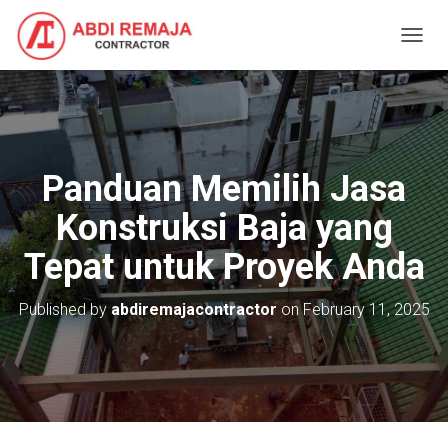
T
O
G
G
L
E
N
Panduan Memilih Jasa
A
V
Konstruksi Baja yang
I
G
Tepat untuk Proyek Anda
A
T
I
Published by
abdiremajacontractor
on
February 11, 2025
O
N