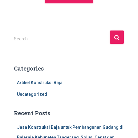
S
Search …
e
a
r
c
Categories
h
f
Artikel Konstruksi Baja
o
r
Uncategorized
:
Recent Posts
Jasa Konstruksi Baja untuk Pembangunan Gudang di
Balaraja Kabupaten Tangerang, Solusi Cepat dan