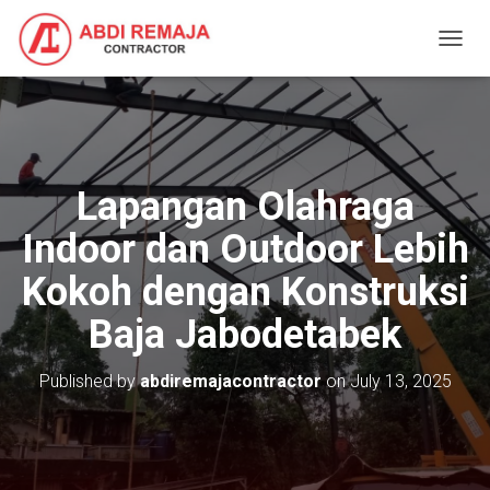
T
O
G
G
L
E
N
Lapangan Olahraga
A
V
Indoor dan Outdoor Lebih
I
G
Kokoh dengan Konstruksi
A
T
Baja Jabodetabek
I
O
N
Published by
abdiremajacontractor
on
July 13, 2025