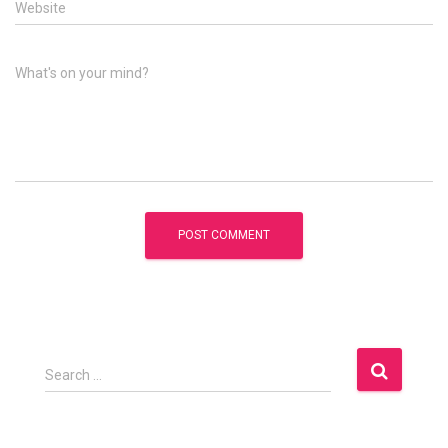
Website
What's on your mind?
S
Search …
e
a
r