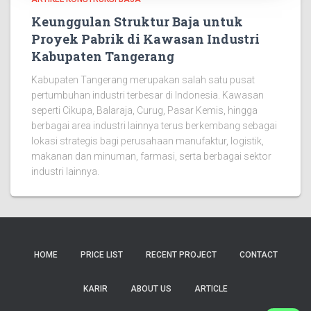
Keunggulan Struktur Baja untuk
Proyek Pabrik di Kawasan Industri
Kabupaten Tangerang
Kabupaten Tangerang merupakan salah satu pusat
pertumbuhan industri terbesar di Indonesia. Kawasan
seperti Cikupa, Balaraja, Curug, Pasar Kemis, hingga
berbagai area industri lainnya terus berkembang sebagai
lokasi strategis bagi perusahaan manufaktur, logistik,
makanan dan minuman, farmasi, serta berbagai sektor
industri lainnya.
HOME
PRICE LIST
RECENT PROJECT
CONTACT
KARIR
ABOUT US
ARTICLE