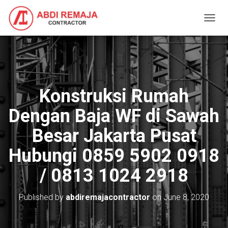
T
O
G
G
L
E
N
Konstruksi Rumah
A
V
Dengan Baja WF di Sawah
I
G
Besar Jakarta Pusat
A
T
Hubungi 0859 5902 0918
I
O
/ 0813 1024 2918
N
Published by
abdiremajacontractor
on
June 8, 2020