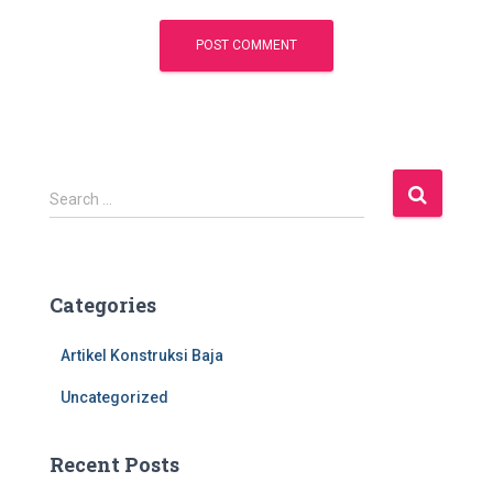
S
Search …
e
a
r
c
Categories
h
f
Artikel Konstruksi Baja
o
r
Uncategorized
:
Recent Posts