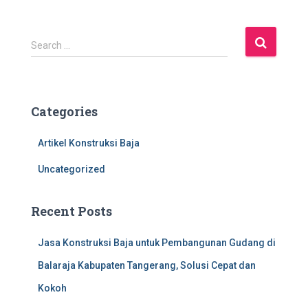
S
Search …
e
a
r
c
Categories
h
f
Artikel Konstruksi Baja
o
r
Uncategorized
:
Recent Posts
Jasa Konstruksi Baja untuk Pembangunan Gudang di
Balaraja Kabupaten Tangerang, Solusi Cepat dan
Kokoh