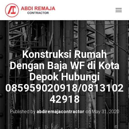
T
O
G
G
L
E
N
Konstruksi Rumah
A
V
Dengan Baja WF di Kota
I
G
Depok Hubungi
A
T
085959020918/0813102
I
O
42918
N
Published by
abdiremajacontractor
on
May 31, 2020