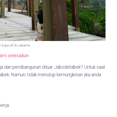
i baja wf di Jakarta
kami selesaikan
baja dan pembangunan diluar Jabodetabek? Untuk saat
etabek. Namun, tidak menutup kemungkinan jika anda
erja