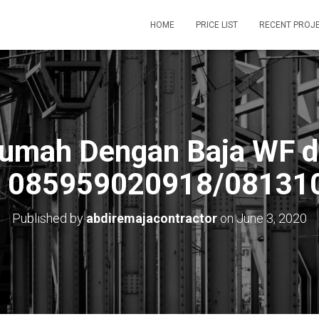
HOME
PRICE LIST
RECENT PROJ
Rumah Dengan Baja WF di
i 085959020918/08131
Published by
abdiremajacontractor
on
June 3, 2020