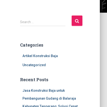
S
Search …
e
a
r
c
Categories
h
f
Artikel Konstruksi Baja
o
r
Uncategorized
:
Recent Posts
Jasa Konstruksi Baja untuk
Pembangunan Gudang di Balaraja
Kabupaten Tangerang, Solusi Cepat