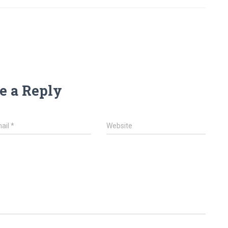
e a Reply
ail
*
Website