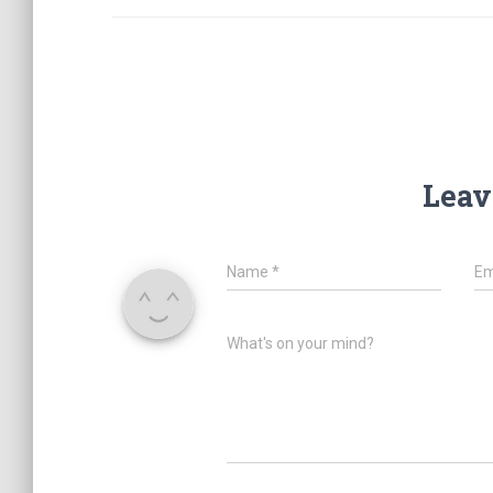
Leav
Name
*
Em
What's on your mind?