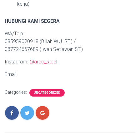
kerja)
HUBUNGI KAMI SEGERA
WA/Telp :
085959020918 (Billah W.J. ST.) /
087724667689 (Iwan Setiawan ST.)
Instagram:
@arco_steel
Email:
Categories:
UNCATEGORIZED