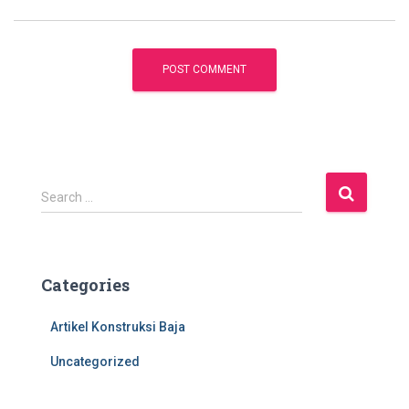
S
Search …
e
a
r
c
Categories
h
f
Artikel Konstruksi Baja
o
r
Uncategorized
: