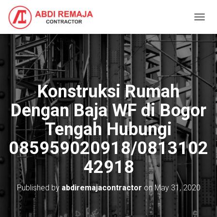
T
O
G
G
L
E
N
Konstruksi Rumah
A
V
Dengan Baja WF di Bogor
I
G
Tengah Hubungi
A
T
085959020918/0813102
I
O
42918
N
Published by
abdiremajacontractor
on
May 31, 2020