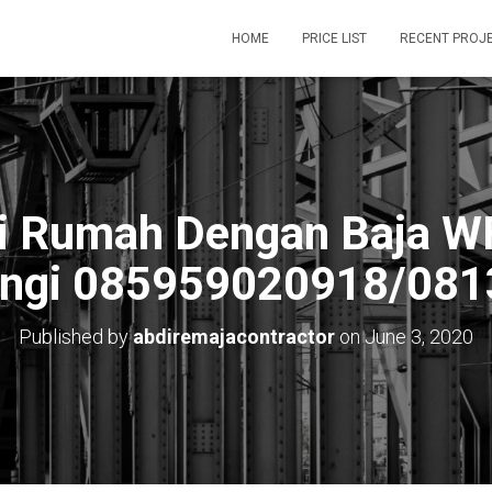
HOME
PRICE LIST
RECENT PROJ
i Rumah Dengan Baja WF
ungi 085959020918/08
Published by
abdiremajacontractor
on
June 3, 2020