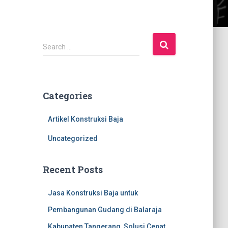
S
Search …
e
a
r
c
Categories
h
f
Artikel Konstruksi Baja
o
r
Uncategorized
:
Recent Posts
Jasa Konstruksi Baja untuk
Pembangunan Gudang di Balaraja
Kabupaten Tangerang, Solusi Cepat