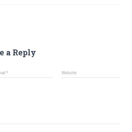
e a Reply
ail
*
Website