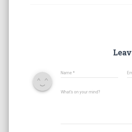
Leav
Name
*
Em
What's on your mind?