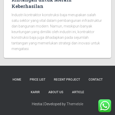
Keberhasilan
Industri kontraktor konstruksi baja merupakan salah
satu sektor yang vital dalam pembangunan infrastruktur
dan bangunan modern. Namun, meskipun banyak
keuntungan yang dimiliki oleh industri ini, kontraktor
konstruksi baja juga dihadapkan pada sejumlah
tantangan yang memerlukan strategi dan inovasi untuk
mengatasi.
HOME
PRICE LIST
RECENT PROJECT
CONTACT
KARIR
ABOUT US
ARTICLE
Hestia | Developed by
ThemeIsle