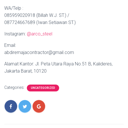
WA/Telp :
085959020918 (Billah W.J. ST.) /
087724667689 (Iwan Setiawan ST.)
Instagram:
@arco_steel
Email:
abdiremajacontractor@gmail.com
Alamat Kantor: Jl. Peta Utara Raya No.51 B, Kalideres,
Jakarta Barat, 10120
Categories:
UNCATEGORIZED