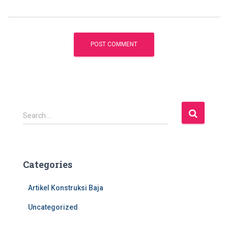
S
Search …
e
a
r
c
Categories
h
f
Artikel Konstruksi Baja
o
r
Uncategorized
: