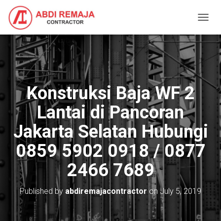
T
O
G
G
L
E
N
Konstruksi Baja WF 2
A
V
Lantai di Pancoran
I
G
Jakarta Selatan Hubungi
A
T
0859 5902 0918 / 0877
I
O
2466 7689
N
Published by
abdiremajacontractor
on
July 5, 2019