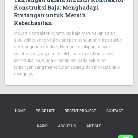
Konstruksi Baja: Menghadapi
Rintangan untuk Meraih
Keberhasilan
Industri kontraktor konstruksi baja merupakan salah
satu sektor yang vital dalam pembangunan infrastruktur
dan bangunan modern. Namun, meskipun banyak
keuntungan yang dimiliki oleh industri ini, kontraktor
konstruksi baja juga dihadapkan pada sejumlah
tantangan yang memerlukan strategi dan inovasi untuk
mengatasi.
HOME
PRICE LIST
RECENT PROJECT
CONTACT
KARIR
ABOUT US
ARTICLE