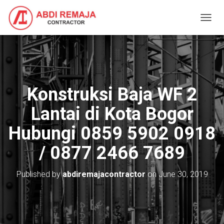
T
O
G
G
L
E
N
Konstruksi Baja WF 2
A
V
Lantai di Kota Bogor
I
G
Hubungi 0859 5902 0918
A
T
/ 0877 2466 7689
I
O
N
Published by
abdiremajacontractor
on
June 30, 2019