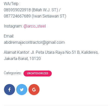
WA/Telp :
085959020918 (Billah W.J. ST.) /
087724667689 (Iwan Setiawan ST.)
Instagram:
@arco_steel
Email:
abdiremajacontractor@gmail.com
Alamat Kantor: Jl. Peta Utara Raya No.51 B, Kalideres,
Jakarta Barat, 10120
Categories:
UNCATEGORIZED