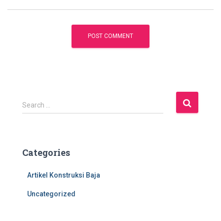
S
Search …
e
a
r
c
Categories
h
f
Artikel Konstruksi Baja
o
r
Uncategorized
: