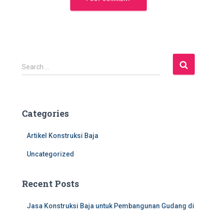
S
Search …
e
a
r
c
Categories
h
f
Artikel Konstruksi Baja
o
r
Uncategorized
:
Recent Posts
Jasa Konstruksi Baja untuk Pembangunan Gudang di