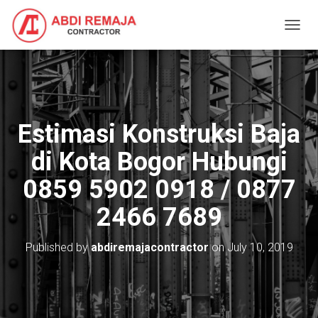
T
O
G
G
L
E
N
Estimasi Konstruksi Baja
A
V
di Kota Bogor Hubungi
I
G
0859 5902 0918 / 0877
A
T
2466 7689
I
O
N
Published by
abdiremajacontractor
on
July 10, 2019