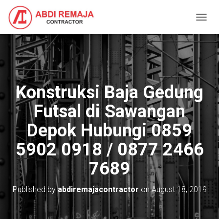
T
O
G
G
L
E
N
Konstruksi Baja Gedung
A
V
Futsal di Sawangan
I
G
Depok Hubungi 0859
A
T
5902 0918 / 0877 2466
I
O
7689
N
Published by
abdiremajacontractor
on
August 18, 2019