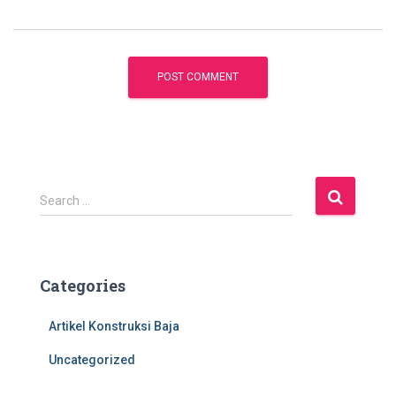
S
Search …
e
a
r
c
Categories
h
f
Artikel Konstruksi Baja
o
r
Uncategorized
: