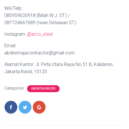
WA/Telp :
085959020918 (Billah W.J. ST.) /
087724667689 (Iwan Setiawan ST.)
Instagram:
@arco_steel
Email:
abdiremajacontractor@gmail.com
Alamat Kantor: Jl. Peta Utara Raya No.51 B, Kalideres,
Jakarta Barat, 10120
Categories:
UNCATEGORIZED