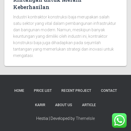
Keberhasilan
Industri kontraktor konstruksi baja merupakan salah
satu sektor yang vital dalam pembangunan infrastruktur
dan bangunan modern. Namun, meskipun banyak
keuntungan yang dimiliki oleh industri ini, kontraktor
konstruksi baja juga dihadapkan pada sejumlah
tantangan yang memerlukan strategi dan inovasi untuk
mengatasi.
HOME
PRICE LIST
RECENT PROJECT
CONTACT
KARIR
ABOUT US
ARTICLE
Hestia | Developed by
ThemeIsle