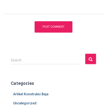
S
Search …
e
a
r
c
Categories
h
f
Artikel Konstruksi Baja
o
r
Uncategorized
: