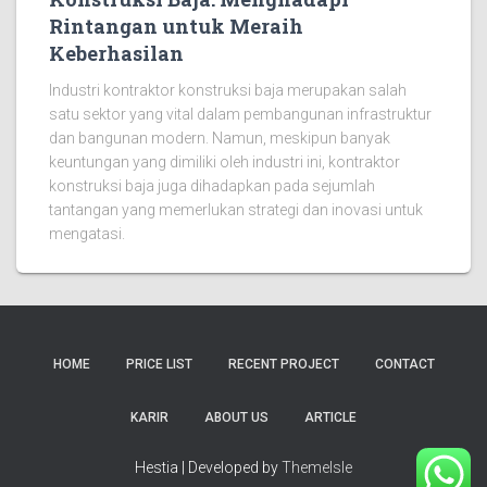
Rintangan untuk Meraih
Keberhasilan
Industri kontraktor konstruksi baja merupakan salah
satu sektor yang vital dalam pembangunan infrastruktur
dan bangunan modern. Namun, meskipun banyak
keuntungan yang dimiliki oleh industri ini, kontraktor
konstruksi baja juga dihadapkan pada sejumlah
tantangan yang memerlukan strategi dan inovasi untuk
mengatasi.
HOME
PRICE LIST
RECENT PROJECT
CONTACT
KARIR
ABOUT US
ARTICLE
Hestia | Developed by
ThemeIsle