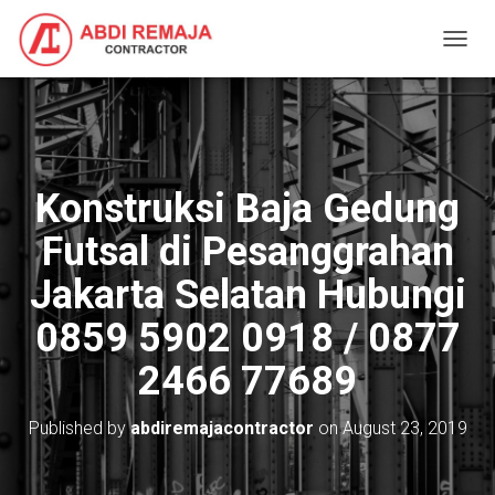
T
O
G
G
L
E
N
Konstruksi Baja Gedung
A
V
Futsal di Pesanggrahan
I
G
Jakarta Selatan Hubungi
A
T
0859 5902 0918 / 0877
I
O
2466 77689
N
Published by
abdiremajacontractor
on
August 23, 2019