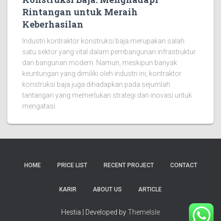
Rintangan untuk Meraih
Keberhasilan
Industri kontraktor konstruksi baja merupakan salah
satu sektor yang vital dalam pembangunan infrastruktur
dan bangunan modern. Namun, meskipun banyak
keuntungan yang dimiliki oleh industri ini, kontraktor
konstruksi baja juga dihadapkan pada sejumlah
tantangan yang memerlukan strategi dan inovasi untuk
mengatasi.
HOME
PRICE LIST
RECENT PROJECT
CONTACT
KARIR
ABOUT US
ARTICLE
Hestia | Developed by
ThemeIsle