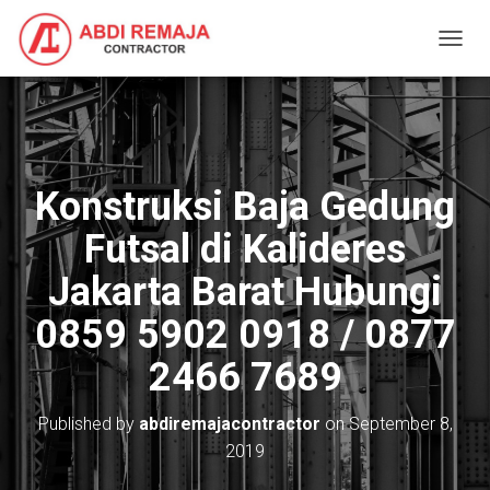
T
O
G
G
L
E
N
Konstruksi Baja Gedung
A
V
Futsal di Kalideres
I
G
Jakarta Barat Hubungi
A
T
0859 5902 0918 / 0877
I
O
2466 7689
N
Published by
abdiremajacontractor
on
September 8,
2019