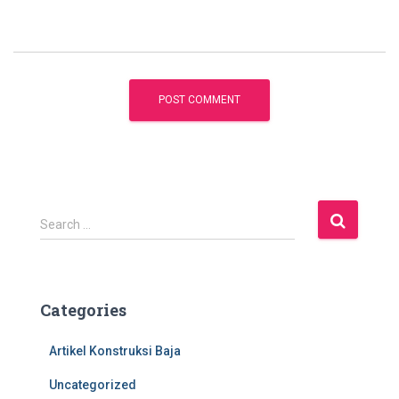
S
Search …
e
a
r
c
Categories
h
f
Artikel Konstruksi Baja
o
r
Uncategorized
: