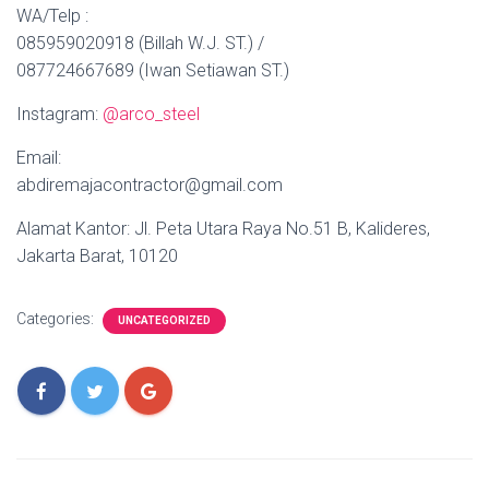
WA/Telp :
085959020918 (Billah W.J. ST.) /
087724667689 (Iwan Setiawan ST.)
Instagram:
@arco_steel
Email:
abdiremajacontractor@gmail.com
Alamat Kantor: Jl. Peta Utara Raya No.51 B, Kalideres,
Jakarta Barat, 10120
Categories:
UNCATEGORIZED