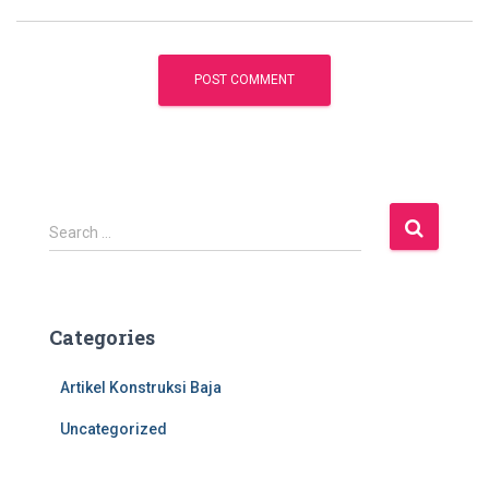
S
Search …
e
a
r
c
Categories
h
f
Artikel Konstruksi Baja
o
r
Uncategorized
: