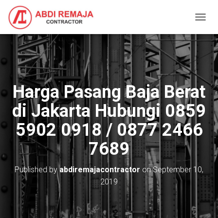
T
O
G
G
L
E
N
Harga Pasang Baja Berat
A
V
di Jakarta Hubungi 0859
I
G
5902 0918 / 0877 2466
A
T
7689
I
O
N
Published by
abdiremajacontractor
on
September 10,
2019