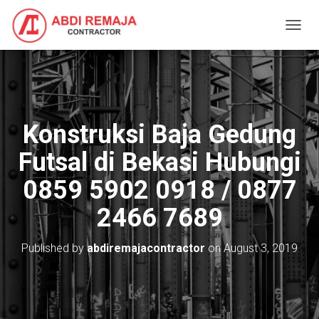
T
O
G
G
L
E
N
Konstruksi Baja Gedung
A
V
Futsal di Bekasi Hubungi
I
G
0859 5902 0918 / 0877
A
T
2466 7689
I
O
N
Published by
abdiremajacontractor
on
August 3, 2019