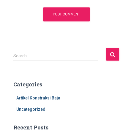
S
Search …
e
a
r
c
Categories
h
f
Artikel Konstruksi Baja
o
r
Uncategorized
:
Recent Posts