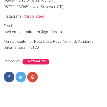
085959020918 (Billah W.J. ST.) /
087724667689 (Iwan Setiawan ST.)
Instagram:
@arco_steel
Email:
abdiremajacontractor@gmail.com
Alamat Kantor: Jl. Peta Utara Raya No.51 B, Kalideres,
Jakarta Barat, 10120
Categories:
UNCATEGORIZED