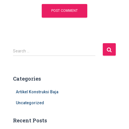
S
Search …
e
a
r
c
Categories
h
f
Artikel Konstruksi Baja
o
r
Uncategorized
:
Recent Posts