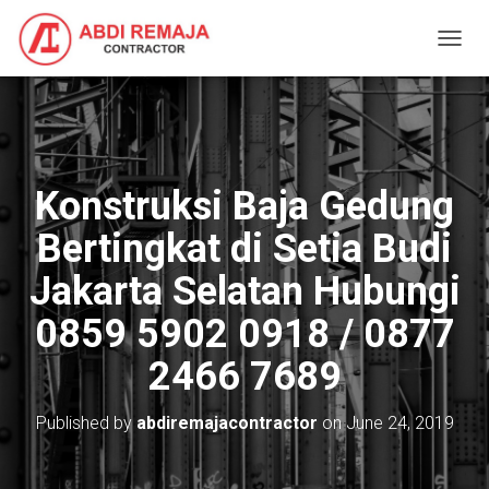
T
O
G
G
L
E
N
Konstruksi Baja Gedung
A
V
Bertingkat di Setia Budi
I
G
Jakarta Selatan Hubungi
A
T
0859 5902 0918 / 0877
I
O
2466 7689
N
Published by
abdiremajacontractor
on
June 24, 2019