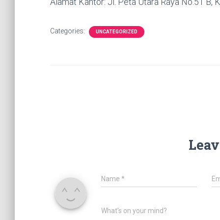
Alamat Kantor: Jl. Peta Utara Raya No.51 B, K
Categories:
UNCATEGORIZED
Leav
Name
*
Em
What's on your mind?