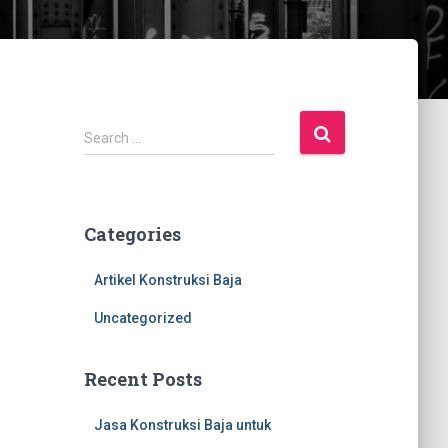
S
Search …
e
a
r
c
Categories
h
f
Artikel Konstruksi Baja
o
r
Uncategorized
:
Recent Posts
Jasa Konstruksi Baja untuk