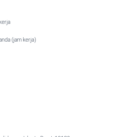
erja
nda (jam kerja)