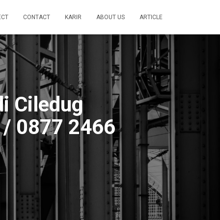
ECT
CONTACT
KARIR
ABOUT US
ARTICLE
i Ciledug
 / 0877 2466