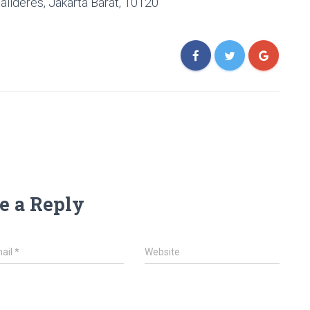
alideres, Jakarta Barat, 10120
e a Reply
ail
*
Website