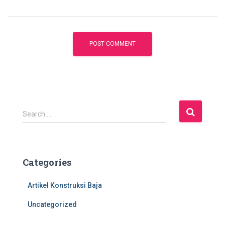
S
Search …
e
a
r
c
Categories
h
f
Artikel Konstruksi Baja
o
r
Uncategorized
: