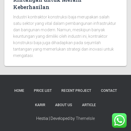
Keberhasilan
Industri kontraktor konstruksi baja merupakan salah
satu sektor yang vital dalam pembangunan infrastruktur
dan bangunan modern. Namun, meskipun banyak
keuntungan yang dimiliki oleh industri ini, kontraktor
konstruksi baja juga dihadapkan pada sejumlah
tantangan yang memerlukan strategi dan inovasi untuk
mengatasi.
HOME
PRICE LIST
RECENT PROJECT
CONTACT
KARIR
ABOUT US
ARTICLE
Hestia | Developed by
ThemeIsle