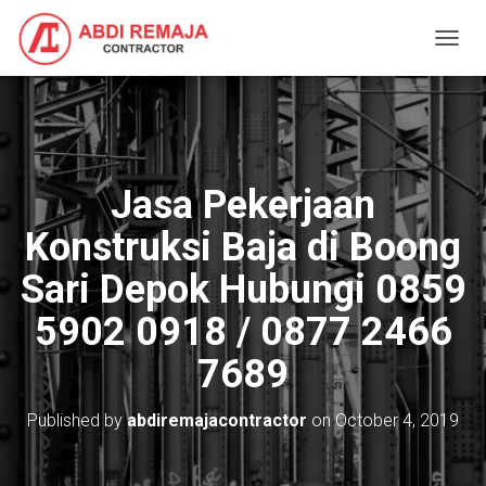
T
O
G
G
L
E
N
Jasa Pekerjaan
A
V
Konstruksi Baja di Boong
I
G
Sari Depok Hubungi 0859
A
T
5902 0918 / 0877 2466
I
O
7689
N
Published by
abdiremajacontractor
on
October 4, 2019