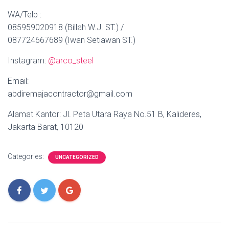
WA/Telp :
085959020918 (Billah W.J. ST.) /
087724667689 (Iwan Setiawan ST.)
Instagram:
@arco_steel
Email:
abdiremajacontractor@gmail.com
Alamat Kantor: Jl. Peta Utara Raya No.51 B, Kalideres,
Jakarta Barat, 10120
Categories:
UNCATEGORIZED