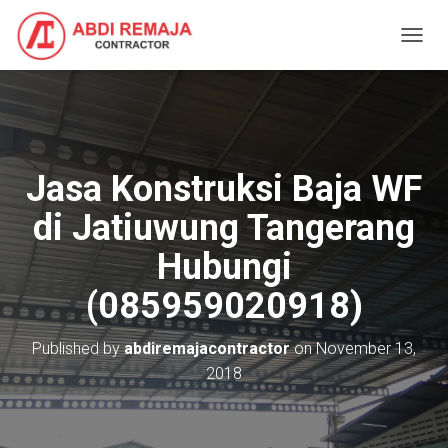
T
O
G
G
L
E
N
Jasa Konstruksi Baja WF
A
V
di Jatiuwung Tangerang
I
G
Hubungi
A
T
(085959020918)
I
O
N
Published by
abdiremajacontractor
on
November 13,
2018