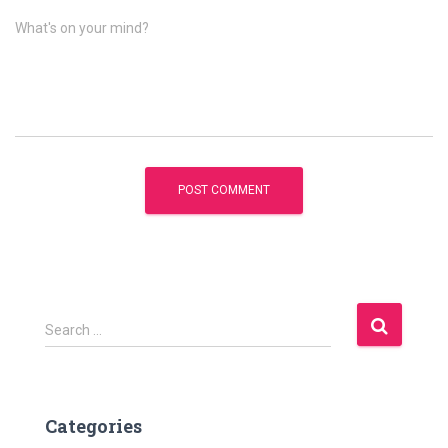
What's on your mind?
S
Search …
e
a
r
c
Categories
h