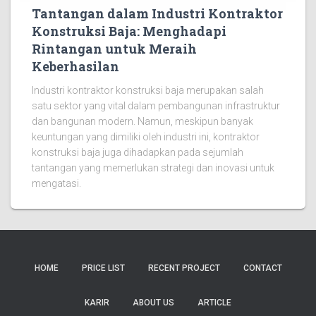
Tantangan dalam Industri Kontraktor
Konstruksi Baja: Menghadapi
Rintangan untuk Meraih
Keberhasilan
Industri kontraktor konstruksi baja merupakan salah
satu sektor yang vital dalam pembangunan infrastruktur
dan bangunan modern. Namun, meskipun banyak
keuntungan yang dimiliki oleh industri ini, kontraktor
konstruksi baja juga dihadapkan pada sejumlah
tantangan yang memerlukan strategi dan inovasi untuk
mengatasi.
HOME
PRICE LIST
RECENT PROJECT
CONTACT
KARIR
ABOUT US
ARTICLE