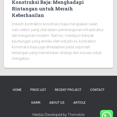
Konstruksi Baja: Menghadapi
Rintangan untuk Meraih
Keberhasilan
Industri kontraktor konstruksi baja merupakan salah
satu sektor yang vital dalam pembangunan infrastruktur
dan bangunan modern. Namun, meskipun banyak
keuntungan yang dimiliki oleh industri ini, kontraktor
konstruksi baja juga dihadapkan pada sejumlah
tantangan yang memerlukan strategi dan inovasi untuk
mengatasi.
HOME
PRICE LIST
RECENT PROJECT
CONTACT
KARIR
ABOUT US
ARTICLE
Hestia | Developed by
ThemeIsle