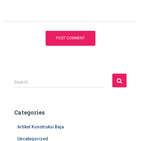
S
Search …
e
a
r
c
Categories
h
f
Artikel Konstruksi Baja
o
r
Uncategorized