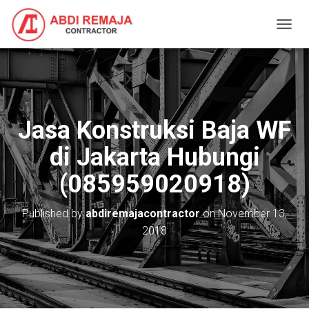
T
O
G
G
L
E
N
Jasa Konstruksi Baja WF
A
V
di Jakarta Hubungi
I
G
(085959020918)
A
T
I
Published by
abdiremajacontractor
on
November 13,
O
2018
N