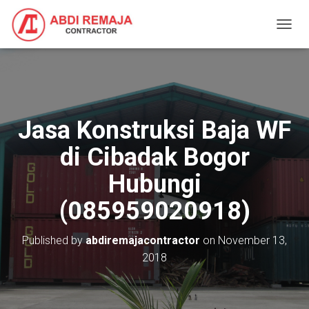
T
O
G
G
L
E
N
Jasa Konstruksi Baja WF
A
V
di Cibadak Bogor
I
G
Hubungi
A
T
(085959020918)
I
O
N
Published by
abdiremajacontractor
on
November 13,
2018