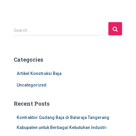
S
Search …
e
a
r
c
Categories
h
f
Artikel Konstruksi Baja
o
r
Uncategorized
:
Recent Posts
Kontraktor Gudang Baja di Balaraja Tangerang
Kabupaten untuk Berbagai Kebutuhan Industri