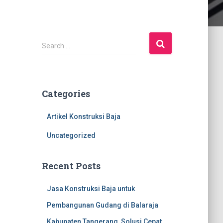
S
Search …
e
a
r
c
Categories
h
f
Artikel Konstruksi Baja
o
r
Uncategorized
:
Recent Posts
Jasa Konstruksi Baja untuk
Pembangunan Gudang di Balaraja
Kabupaten Tangerang, Solusi Cepat