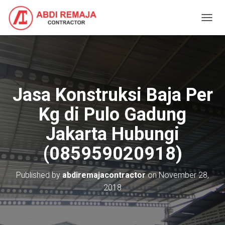
T
O
G
G
L
E
N
Jasa Konstruksi Baja Per
A
V
Kg di Pulo Gadung
I
G
Jakarta Hubungi
A
T
(085959020918)
I
O
N
Published by
abdiremajacontractor
on
November 28,
2018