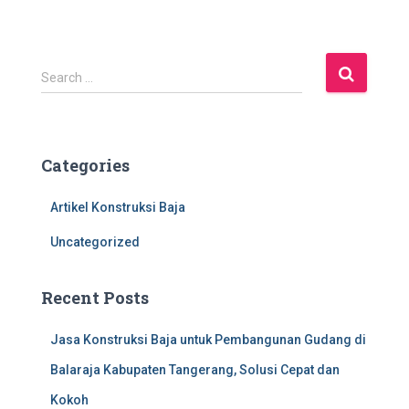
S
Search …
e
a
r
c
Categories
h
f
Artikel Konstruksi Baja
o
r
Uncategorized
:
Recent Posts
Jasa Konstruksi Baja untuk Pembangunan Gudang di
Balaraja Kabupaten Tangerang, Solusi Cepat dan
Kokoh