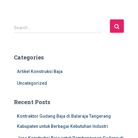
S
Search …
e
a
r
c
Categories
h
f
Artikel Konstruksi Baja
o
r
Uncategorized
:
Recent Posts
Kontraktor Gudang Baja di Balaraja Tangerang
Kabupaten untuk Berbagai Kebutuhan Industri