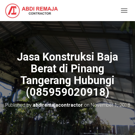
T
O
G
G
L
E
N
Jasa Konstruksi Baja
A
V
Berat di Pinang
I
G
Tangerang Hubungi
A
T
(085959020918)
I
O
N
Published by
abdiremajacontractor
on
November 1, 2018