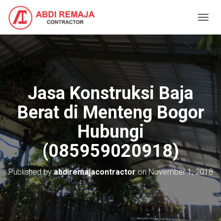
T
O
G
G
L
E
N
Jasa Konstruksi Baja
A
V
Berat di Menteng Bogor
I
G
Hubungi
A
T
(085959020918)
I
O
N
Published by
abdiremajacontractor
on
November 1, 2018