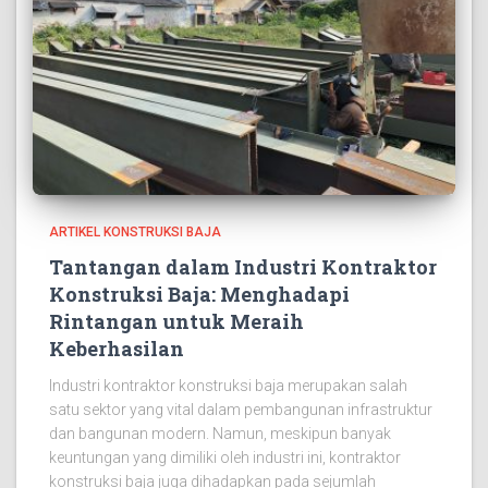
ARTIKEL KONSTRUKSI BAJA
Tantangan dalam Industri Kontraktor
Konstruksi Baja: Menghadapi
Rintangan untuk Meraih
Keberhasilan
Industri kontraktor konstruksi baja merupakan salah
satu sektor yang vital dalam pembangunan infrastruktur
dan bangunan modern. Namun, meskipun banyak
keuntungan yang dimiliki oleh industri ini, kontraktor
konstruksi baja juga dihadapkan pada sejumlah