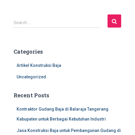
S
Search …
e
a
r
c
Categories
h
f
Artikel Konstruksi Baja
o
r
Uncategorized
:
Recent Posts
Kontraktor Gudang Baja di Balaraja Tangerang
Kabupaten untuk Berbagai Kebutuhan Industri
Jasa Konstruksi Baja untuk Pembangunan Gudang di