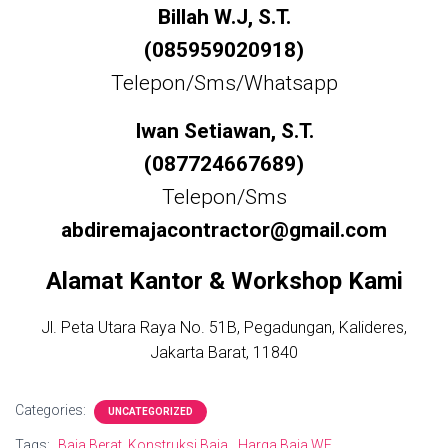
Billah W.J, S.T.
(085959020918)
Telepon/Sms/Whatsapp
Iwan Setiawan, S.T.
(087724667689)
Telepon/Sms
abdiremajacontractor@gmail.com
Alamat Kantor & Workshop Kami
Jl. Peta Utara Raya No. 51B, Pegadungan, Kalideres,
Jakarta Barat, 11840
Categories:
UNCATEGORIZED
Tags:
Baja Berat. Konstruksi Baja
Harga Baja WF