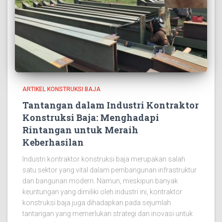
ARTIKEL KONSTRUKSI BAJA
Tantangan dalam Industri Kontraktor
Konstruksi Baja: Menghadapi
Rintangan untuk Meraih
Keberhasilan
Industri kontraktor konstruksi baja merupakan salah
satu sektor yang vital dalam pembangunan infrastruktur
dan bangunan modern. Namun, meskipun banyak
keuntungan yang dimiliki oleh industri ini, kontraktor
konstruksi baja juga dihadapkan pada sejumlah
tantangan yang memerlukan strategi dan inovasi untuk