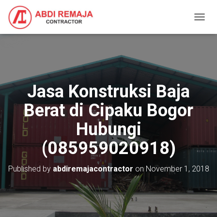
T
O
G
G
L
E
N
Jasa Konstruksi Baja
A
V
Berat di Cipaku Bogor
I
G
Hubungi
A
T
(085959020918)
I
O
N
Published by
abdiremajacontractor
on
November 1, 2018