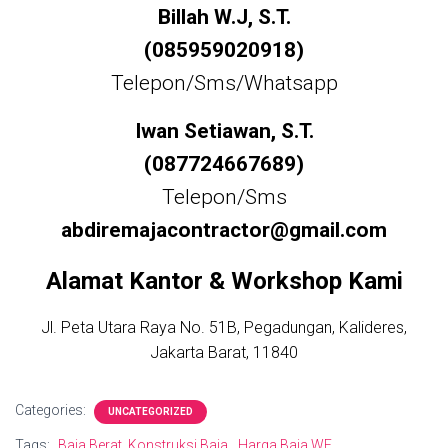
Billah W.J, S.T.
(085959020918)
Telepon/Sms/Whatsapp
Iwan Setiawan, S.T.
(087724667689)
Telepon/Sms
abdiremajacontractor@gmail.com
Alamat Kantor & Workshop Kami
Jl. Peta Utara Raya No. 51B, Pegadungan, Kalideres,
Jakarta Barat, 11840
Categories:
UNCATEGORIZED
Tags:
Baja Berat. Konstruksi Baja
Harga Baja WF