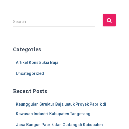
S
Search …
e
a
r
c
Categories
h
f
Artikel Konstruksi Baja
o
r
Uncategorized
:
Recent Posts
Keunggulan Struktur Baja untuk Proyek Pabrik di
Kawasan Industri Kabupaten Tangerang
Jasa Bangun Pabrik dan Gudang di Kabupaten