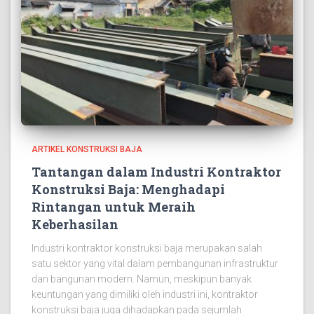
ARTIKEL KONSTRUKSI BAJA
Tantangan dalam Industri Kontraktor
Konstruksi Baja: Menghadapi
Rintangan untuk Meraih
Keberhasilan
Industri kontraktor konstruksi baja merupakan salah
satu sektor yang vital dalam pembangunan infrastruktur
dan bangunan modern. Namun, meskipun banyak
keuntungan yang dimiliki oleh industri ini, kontraktor
konstruksi baja juga dihadapkan pada sejumlah