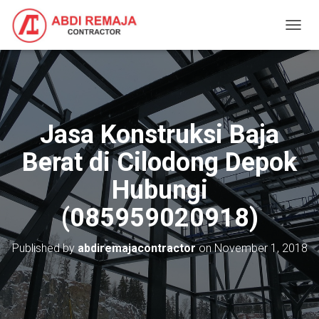
T
O
G
G
L
E
N
Jasa Konstruksi Baja
A
V
Berat di Cilodong Depok
I
G
Hubungi
A
T
(085959020918)
I
O
N
Published by
abdiremajacontractor
on
November 1, 2018