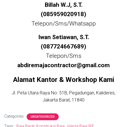
Billah W.J, S.T.
(085959020918)
Telepon/Sms/Whatsapp
Iwan Setiawan, S.T.
(087724667689)
Telepon/Sms
abdiremajacontractor@gmail.com
Alamat Kantor & Workshop Kami
Jl. Peta Utara Raya No. 51B, Pegadungan, Kalideres,
Jakarta Barat, 11840
Categories:
UNCATEGORIZED
Tags:
Baja Berat. Konstruksi Baja
Harga Baja WF