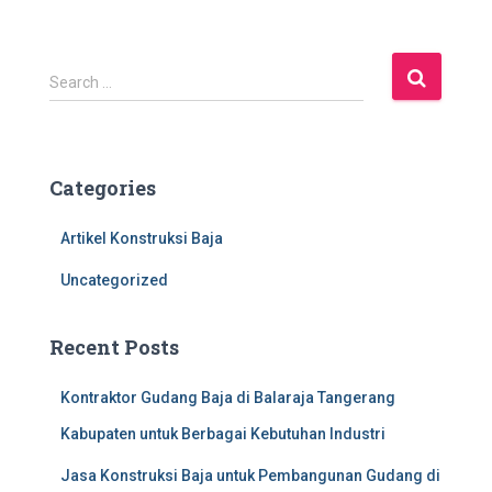
S
Search …
e
a
r
c
Categories
h
f
Artikel Konstruksi Baja
o
r
Uncategorized
:
Recent Posts
Kontraktor Gudang Baja di Balaraja Tangerang
Kabupaten untuk Berbagai Kebutuhan Industri
Jasa Konstruksi Baja untuk Pembangunan Gudang di