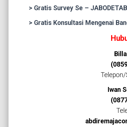
> Gratis Survey Se – JABODETA
> Gratis Konsultasi Mengenai Ba
Hubu
Bill
(085
Telepon
Iwan S
(087
Tel
abdiremajaco