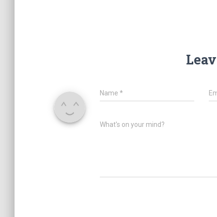
Leav
Name
*
Em
What's on your mind?