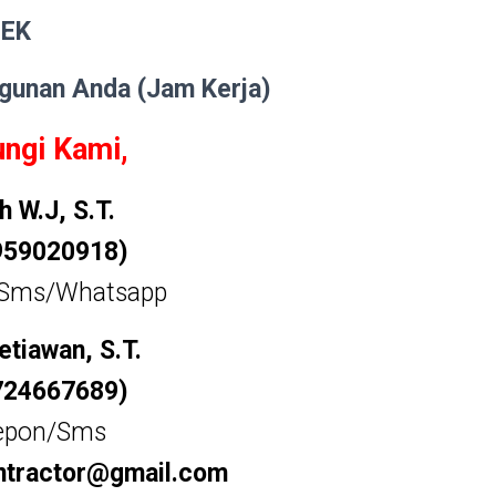
BEK
ngunan Anda (Jam Kerja)
ngi Kami,
ah W.J, S.T.
959020918)
/Sms/Whatsapp
etiawan, S.T.
724667689)
epon/Sms
ntractor@gmail.com