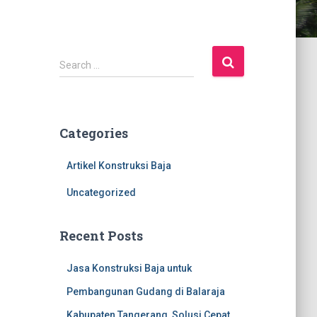
S
Search …
e
a
r
c
Categories
h
f
Artikel Konstruksi Baja
o
r
Uncategorized
:
Recent Posts
Jasa Konstruksi Baja untuk
Pembangunan Gudang di Balaraja
Kabupaten Tangerang, Solusi Cepat