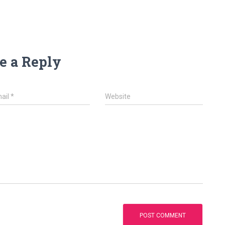
e a Reply
ail
*
Website