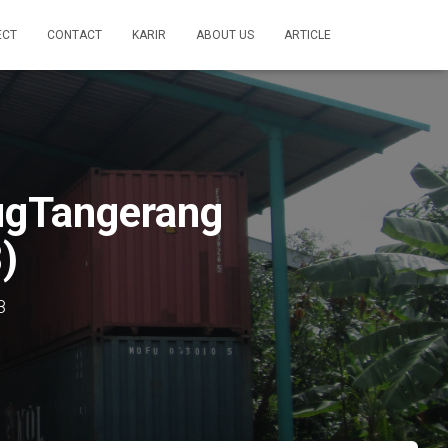
ECT
CONTACT
KARIR
ABOUT US
ARTICLE
dugTangerang
)
8