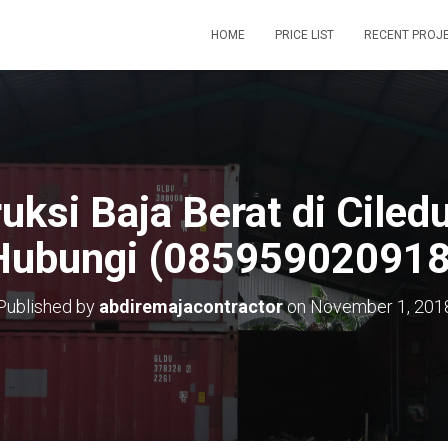
HOME
PRICE LIST
RECENT PROJ
uksi Baja Berat di Cile
Hubungi (085959020918
Published by
abdiremajacontractor
on
November 1, 201