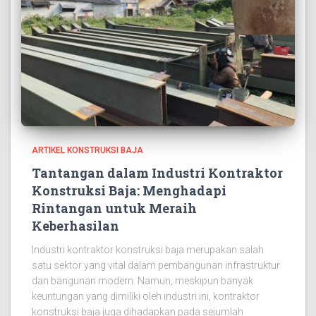
ARTIKEL KONSTRUKSI BAJA
Tantangan dalam Industri Kontraktor
Konstruksi Baja: Menghadapi
Rintangan untuk Meraih
Keberhasilan
Industri kontraktor konstruksi baja merupakan salah
satu sektor yang vital dalam pembangunan infrastruktur
dan bangunan modern. Namun, meskipun banyak
keuntungan yang dimiliki oleh industri ini, kontraktor
konstruksi baja juga dihadapkan pada sejumlah