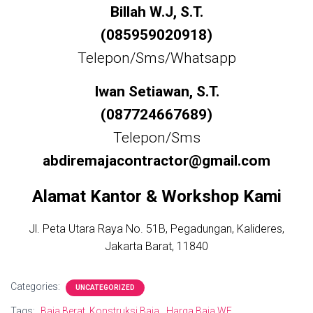
Billah W.J, S.T.
(085959020918)
Telepon/Sms/Whatsapp
Iwan Setiawan, S.T.
(087724667689)
Telepon/Sms
abdiremajacontractor@gmail.com
Alamat Kantor & Workshop Kami
Jl. Peta Utara Raya No. 51B, Pegadungan, Kalideres,
Jakarta Barat, 11840
Categories:
UNCATEGORIZED
Tags:
Baja Berat. Konstruksi Baja
Harga Baja WF