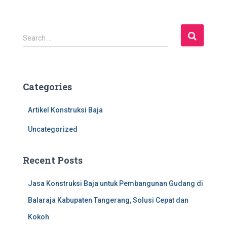
S
Search …
e
a
r
c
Categories
h
f
Artikel Konstruksi Baja
o
r
Uncategorized
:
Recent Posts
Jasa Konstruksi Baja untuk Pembangunan Gudang di
Balaraja Kabupaten Tangerang, Solusi Cepat dan
Kokoh