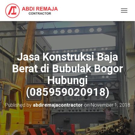
T
O
G
G
L
E
N
Jasa Konstruksi Baja
A
V
Berat di Bubulak Bogor
I
G
Hubungi
A
T
(085959020918)
I
O
N
Published by
abdiremajacontractor
on
November 1, 2018