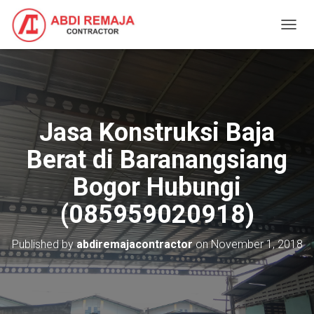
T
O
G
G
L
E
N
Jasa Konstruksi Baja
A
V
Berat di Baranangsiang
I
G
Bogor Hubungi
A
T
(085959020918)
I
O
N
Published by
abdiremajacontractor
on
November 1, 2018