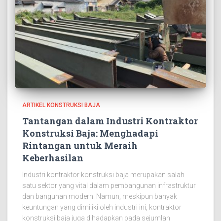
ARTIKEL KONSTRUKSI BAJA
Tantangan dalam Industri Kontraktor
Konstruksi Baja: Menghadapi
Rintangan untuk Meraih
Keberhasilan
Industri kontraktor konstruksi baja merupakan salah
satu sektor yang vital dalam pembangunan infrastruktur
dan bangunan modern. Namun, meskipun banyak
keuntungan yang dimiliki oleh industri ini, kontraktor
konstruksi baja juga dihadapkan pada sejumlah