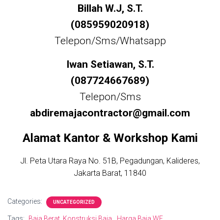
Billah W.J, S.T.
(085959020918)
Telepon/Sms/Whatsapp
Iwan Setiawan, S.T.
(087724667689)
Telepon/Sms
abdiremajacontractor@gmail.com
Alamat Kantor & Workshop Kami
Jl. Peta Utara Raya No. 51B, Pegadungan, Kalideres,
Jakarta Barat, 11840
Categories:
UNCATEGORIZED
Tags:
Baja Berat. Konstruksi Baja
Harga Baja WF