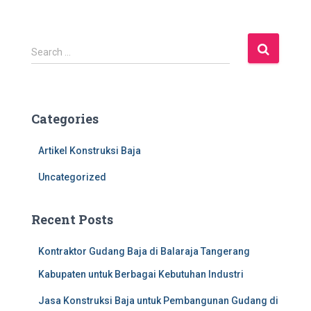
S
Search …
e
a
r
c
Categories
h
f
Artikel Konstruksi Baja
o
r
Uncategorized
:
Recent Posts
Kontraktor Gudang Baja di Balaraja Tangerang
Kabupaten untuk Berbagai Kebutuhan Industri
Jasa Konstruksi Baja untuk Pembangunan Gudang di