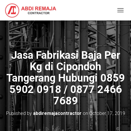
T
O
G
G
L
E
N
Jasa Fabrikasi Baja Per
A
V
Kg di Cipondoh
I
G
Tangerang Hubungi 0859
A
T
5902 0918 / 0877 2466
I
O
7689
N
Published by
abdiremajacontractor
on
October 17, 2019