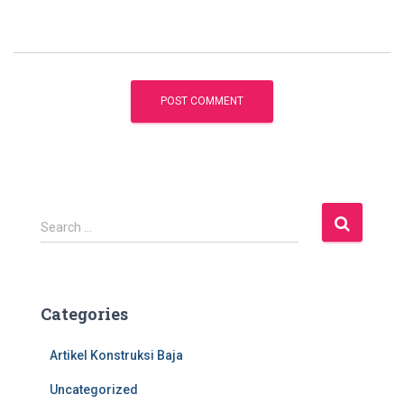
S
Search …
e
a
r
c
Categories
h
f
Artikel Konstruksi Baja
o
r
Uncategorized
: