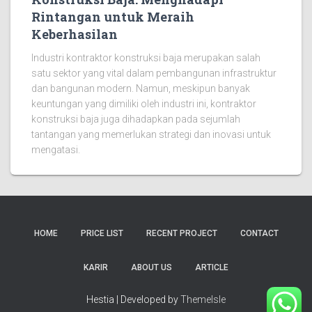
Rintangan untuk Meraih
Keberhasilan
Industri kontraktor konstruksi baja merupakan salah
satu sektor yang vital dalam pembangunan infrastruktur
dan bangunan modern. Namun, meskipun banyak
keuntungan yang dimiliki oleh industri ini, kontraktor
konstruksi baja juga dihadapkan pada sejumlah
tantangan yang memerlukan strategi dan inovasi untuk
mengatasi.
HOME
PRICE LIST
RECENT PROJECT
CONTACT
KARIR
ABOUT US
ARTICLE
Hestia | Developed by
ThemeIsle