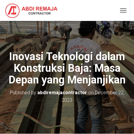
T
O
G
G
L
E
N
Inovasi Teknologi dalam
A
V
Konstruksi Baja: Masa
I
G
Depan yang Menjanjikan
A
T
I
Published by
abdiremajacontractor
on
December 22,
O
2023
N