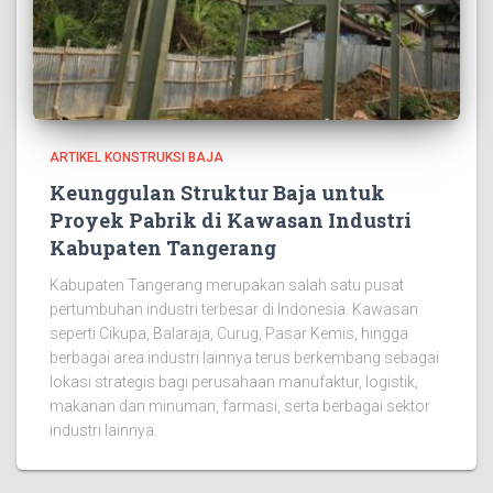
ARTIKEL KONSTRUKSI BAJA
Keunggulan Struktur Baja untuk
Proyek Pabrik di Kawasan Industri
Kabupaten Tangerang
Kabupaten Tangerang merupakan salah satu pusat
pertumbuhan industri terbesar di Indonesia. Kawasan
seperti Cikupa, Balaraja, Curug, Pasar Kemis, hingga
berbagai area industri lainnya terus berkembang sebagai
lokasi strategis bagi perusahaan manufaktur, logistik,
makanan dan minuman, farmasi, serta berbagai sektor
industri lainnya.