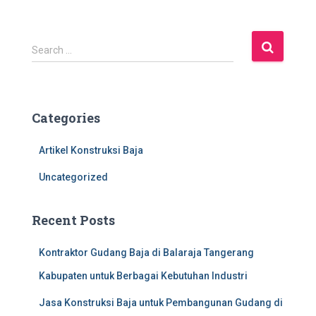
S
Search …
e
a
r
c
Categories
h
f
Artikel Konstruksi Baja
o
r
Uncategorized
:
Recent Posts
Kontraktor Gudang Baja di Balaraja Tangerang
Kabupaten untuk Berbagai Kebutuhan Industri
Jasa Konstruksi Baja untuk Pembangunan Gudang di