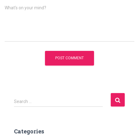
What's on your mind?
S
Search …
e
a
r
c
Categories
h