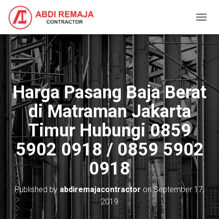
T
O
G
G
L
E
N
Harga Pasang Baja Berat
A
V
di Matraman Jakarta
I
G
Timur Hubungi 0859
A
T
5902 0918 / 0859 5902
I
O
0918
N
Published by
abdiremajacontractor
on
September 17,
2019