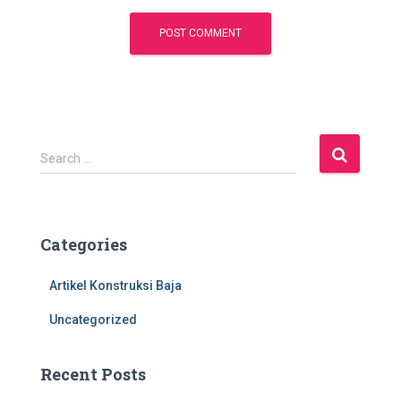
S
Search …
e
a
r
c
Categories
h
f
Artikel Konstruksi Baja
o
r
Uncategorized
:
Recent Posts