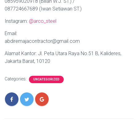
085959020918 (Billah W.J. ST.) /
087724667689 (Iwan Setiawan ST.)
Instagram:
@arco_steel
Email:
abdiremajacontractor@gmail.com
Alamat Kantor: Jl. Peta Utara Raya No.51 B, Kalideres,
Jakarta Barat, 10120
Categories:
UNCATEGORIZED