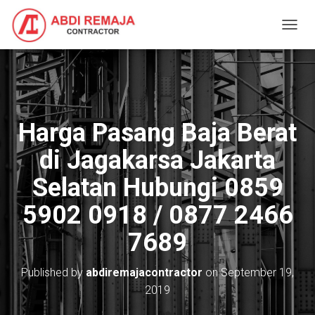
T
O
G
G
L
E
N
Harga Pasang Baja Berat
A
V
di Jagakarsa Jakarta
I
G
Selatan Hubungi 0859
A
T
5902 0918 / 0877 2466
I
O
7689
N
Published by
abdiremajacontractor
on
September 19,
2019