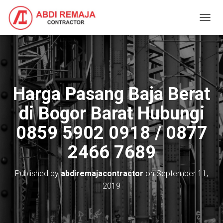
T
O
G
G
L
E
N
Harga Pasang Baja Berat
A
V
di Bogor Barat Hubungi
I
G
0859 5902 0918 / 0877
A
T
2466 7689
I
O
N
Published by
abdiremajacontractor
on
September 11,
2019