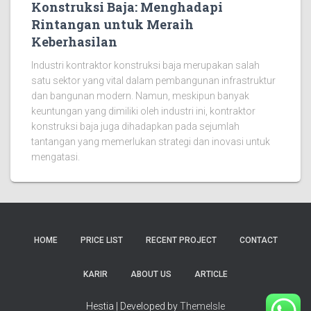
Konstruksi Baja: Menghadapi
Rintangan untuk Meraih
Keberhasilan
Industri kontraktor konstruksi baja merupakan salah
satu sektor yang vital dalam pembangunan infrastruktur
dan bangunan modern. Namun, meskipun banyak
keuntungan yang dimiliki oleh industri ini, kontraktor
konstruksi baja juga dihadapkan pada sejumlah
tantangan yang memerlukan strategi dan inovasi untuk
mengatasi.
HOME
PRICE LIST
RECENT PROJECT
CONTACT
KARIR
ABOUT US
ARTICLE
Hestia | Developed by
ThemeIsle