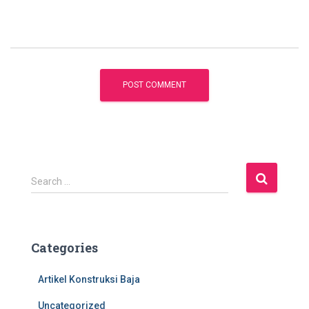
S
Search …
e
a
r
c
Categories
h
f
Artikel Konstruksi Baja
o
r
Uncategorized