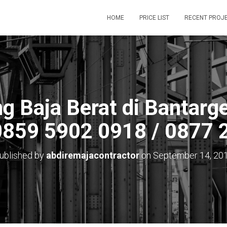
HOME
PRICE LIST
RECENT PROJ
g Baja Berat di Bantarg
0859 5902 0918 / 0877 
ublished by
abdiremajacontractor
on
September 14, 20