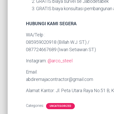
GRATIS biaya survei se Jabodetabek
GRATIS biaya konsultasi pembangunan a
HUBUNGI KAMI SEGERA
WA/Telp :
085959020918 (Billah W.J. ST.) /
087724667689 (Iwan Setiawan ST.)
Instagram:
@arco_steel
Email:
abdiremajacontractor@gmail.com
Alamat Kantor: Jl. Peta Utara Raya No.51 B, K
Categories:
UNCATEGORIZED