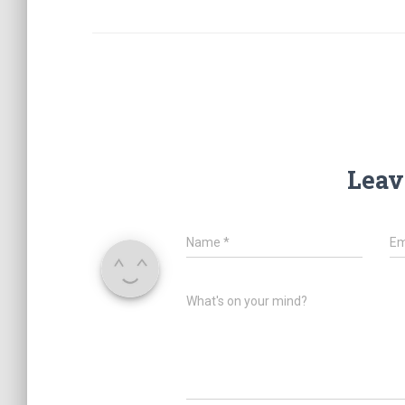
Leav
Name
*
Em
What's on your mind?