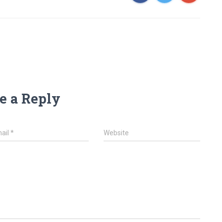
e a Reply
ail
*
Website