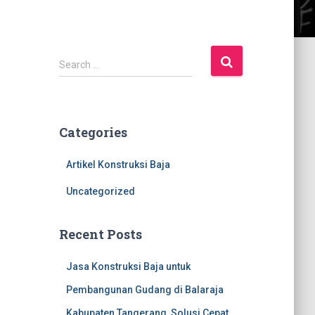
S
Search …
e
a
r
c
Categories
h
f
Artikel Konstruksi Baja
o
r
Uncategorized
:
Recent Posts
Jasa Konstruksi Baja untuk
Pembangunan Gudang di Balaraja
Kabupaten Tangerang, Solusi Cepat