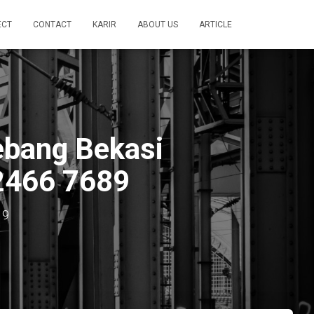
ECT
CONTACT
KARIR
ABOUT US
ARTICLE
ebang Bekasi
2466 7689
19