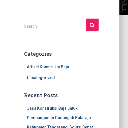
S
Search …
e
a
r
c
Categories
h
f
Artikel Konstruksi Baja
o
r
Uncategorized
:
Recent Posts
Jasa Konstruksi Baja untuk
Pembangunan Gudang di Balaraja
Kabupaten Tangerang, Solusi Cepat