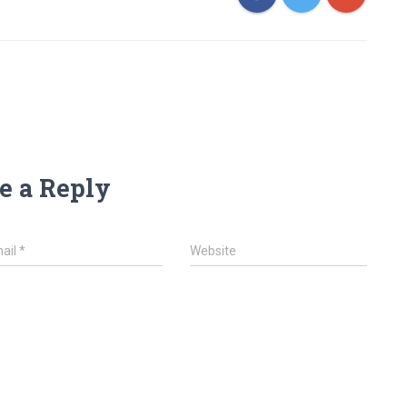
e a Reply
ail
*
Website