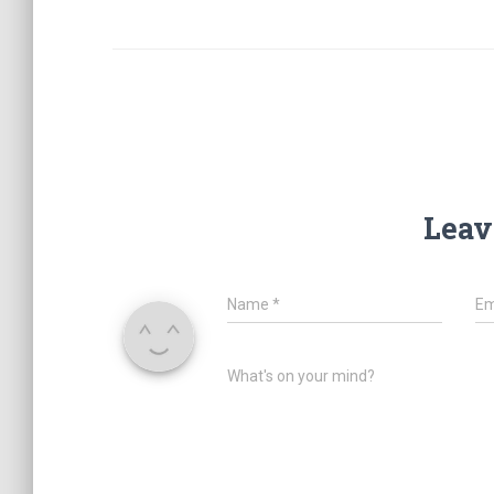
Leav
Name
*
Em
What's on your mind?