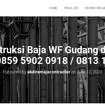
HOME
PRICE LIST
RECENT PROJ
truksi Baja WF Gudang d
0859 5902 0918 / 0813 
Published by
abdiremajacontractor
on
June 12, 2020