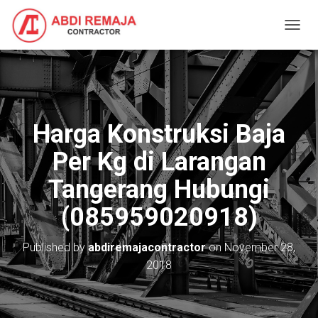
T
O
G
G
L
E
N
Harga Konstruksi Baja
A
V
Per Kg di Larangan
I
G
Tangerang Hubungi
A
T
(085959020918)
I
O
N
Published by
abdiremajacontractor
on
November 28,
2018