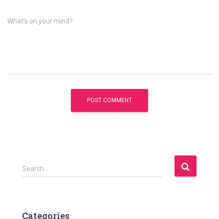
What's on your mind?
S
Search …
e
a
r
c
Categories