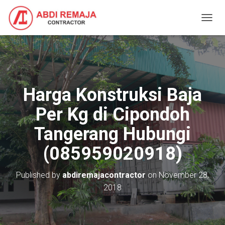
T
O
G
G
L
E
N
Harga Konstruksi Baja
A
V
Per Kg di Cipondoh
I
G
Tangerang Hubungi
A
T
(085959020918)
I
O
N
Published by
abdiremajacontractor
on
November 28,
2018