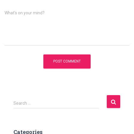
What's on your mind?
S
Search …
e
a
r
c
Categories