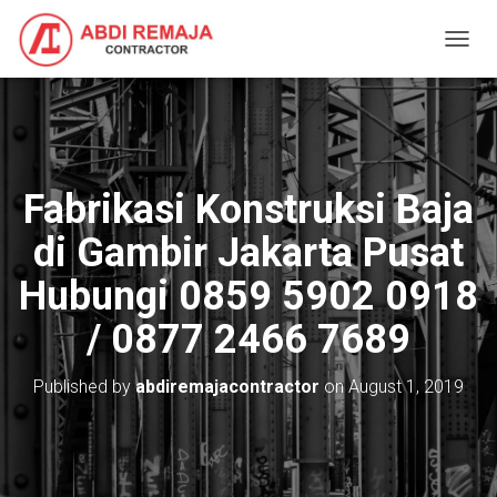
T
O
G
G
L
E
N
Fabrikasi Konstruksi Baja
A
V
di Gambir Jakarta Pusat
I
G
Hubungi 0859 5902 0918
A
T
/ 0877 2466 7689
I
O
N
Published by
abdiremajacontractor
on
August 1, 2019