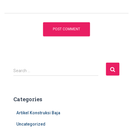
S
Search …
e
a
r
c
Categories
h
f
Artikel Konstruksi Baja
o
r
Uncategorized
: