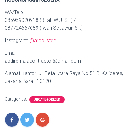
WA/Telp :
085959020918 (Billah W.J. ST.) /
087724667689 (Iwan Setiawan ST.)
Instagram:
@arco_steel
Email:
abdiremajacontractor@gmail.com
Alamat Kantor: Jl. Peta Utara Raya No.51 B, Kalideres,
Jakarta Barat, 10120
Categories:
UNCATEGORIZED