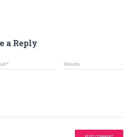
e a Reply
ail
*
Website