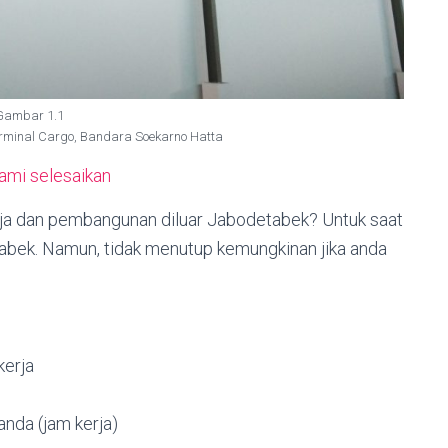
Gambar 1.1
minal Cargo, Bandara Soekarno Hatta
kami selesaikan
baja dan pembangunan diluar Jabodetabek? Untuk saat
etabek. Namun, tidak menutup kemungkinan jika anda
erja
nda (jam kerja)