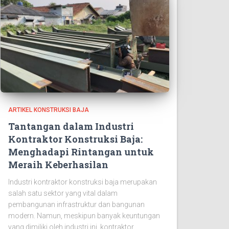
ARTIKEL KONSTRUKSI BAJA
Tantangan dalam Industri
Kontraktor Konstruksi Baja:
Menghadapi Rintangan untuk
Meraih Keberhasilan
Industri kontraktor konstruksi baja merupakan
salah satu sektor yang vital dalam
pembangunan infrastruktur dan bangunan
modern. Namun, meskipun banyak keuntungan
yang dimiliki oleh industri ini, kontraktor