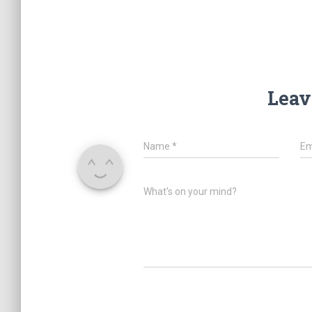
Leav
Name
*
Em
What's on your mind?