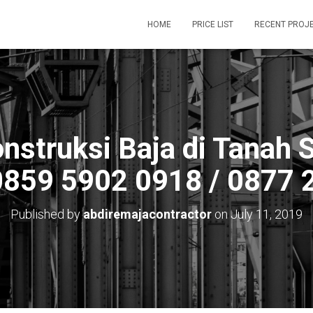
HOME
PRICE LIST
RECENT PROJ
nstruksi Baja di Tanah 
0859 5902 0918 / 0877 
Published by
abdiremajacontractor
on
July 11, 2019