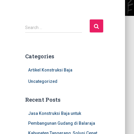
S
Search …
e
a
r
c
Categories
h
f
Artikel Konstruksi Baja
o
r
Uncategorized
:
Recent Posts
Jasa Konstruksi Baja untuk
Pembangunan Gudang di Balaraja
Kabupaten Tangerang, Solusi Cepat