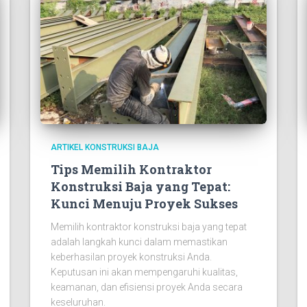
ARTIKEL KONSTRUKSI BAJA
Tips Memilih Kontraktor
Konstruksi Baja yang Tepat:
Kunci Menuju Proyek Sukses
Memilih kontraktor konstruksi baja yang tepat
adalah langkah kunci dalam memastikan
keberhasilan proyek konstruksi Anda.
Keputusan ini akan mempengaruhi kualitas,
keamanan, dan efisiensi proyek Anda secara
keseluruhan.