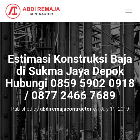
T
O
G
G
L
E
N
Estimasi Konstruksi Baja
A
V
di Sukma Jaya Depok
I
G
Hubungi 0859 5902 0918
A
T
/ 0877 2466 7689
I
O
N
Published by
abdiremajacontractor
on
July 11, 2019