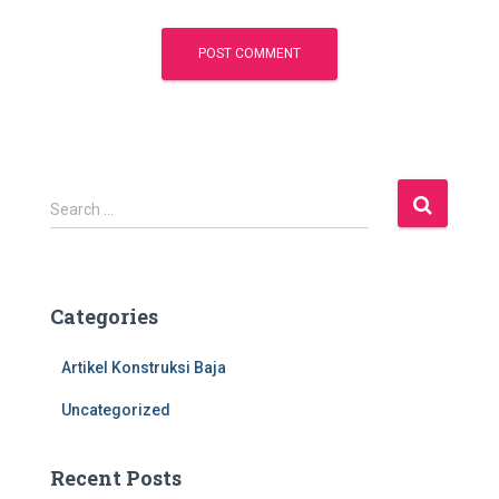
S
Search …
e
a
r
c
Categories
h
f
Artikel Konstruksi Baja
o
r
Uncategorized
:
Recent Posts